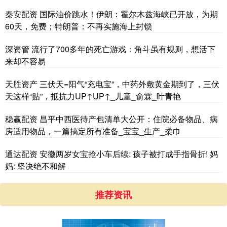
秦安配资 国际油价跳水！伊朗：霍尔木兹海峡已开放，为期
60天，免费；特朗普：不再实施海上封锁
深资管 流行了700多年的死亡游戏：角斗虽有规则，想活下
来却不容易
天胜资产 三伏天=阳气“充电宝”，中药外敷黄金期到了，三伏
天这样“贴”，抵抗力UP↑UP↑_儿童_俞霖_叶青艳
稳赢配资 昌平中西医待产包清单大公开：住院必备物品、病
房适用物品，一篇搞定所有准备_宝宝_生产_柔巾
通达配资 安徽两岁女宝抢小车后续: 孩子被打成手指骨折! 妈
妈: 坚决绝不和解
推荐资讯