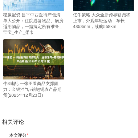
稳赢配资 昌平中西医待产包清
亿牛策略 大众全新跨界轿跑将
单大公开：住院必备物品、病房
上市，外观年轻运动，车长
适用物品，一篇搞定所有准备_
4853mm，续航558km
宝宝_生产_柔巾
牛8速配 一张图看商品支撑阻
力：金银油气+铂钯铜农产品期
货(2025年12月23日)
相关评论
本文评分
*