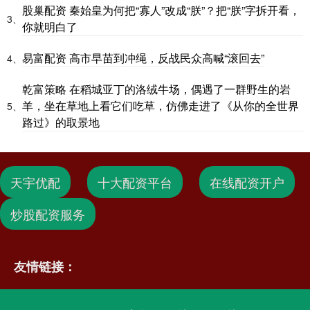
股巢配资 秦始皇为何把“寡人”改成“朕”？把“朕”字拆开看，
3、
你就明白了
易富配资 高市早苗到冲绳，反战民众高喊“滚回去”
4、
乾富策略 在稻城亚丁的洛绒牛场，偶遇了一群野生的岩
羊，坐在草地上看它们吃草，仿佛走进了《从你的全世界
5、
路过》的取景地
天宇优配
十大配资平台
在线配资开户
炒股配资服务
友情链接：