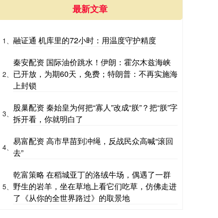
最新文章
融证通 机库里的72小时：用温度守护精度
1、
秦安配资 国际油价跳水！伊朗：霍尔木兹海峡
已开放，为期60天，免费；特朗普：不再实施海
2、
上封锁
股巢配资 秦始皇为何把“寡人”改成“朕”？把“朕”字
3、
拆开看，你就明白了
易富配资 高市早苗到冲绳，反战民众高喊“滚回
4、
去”
乾富策略 在稻城亚丁的洛绒牛场，偶遇了一群
野生的岩羊，坐在草地上看它们吃草，仿佛走进
5、
了《从你的全世界路过》的取景地