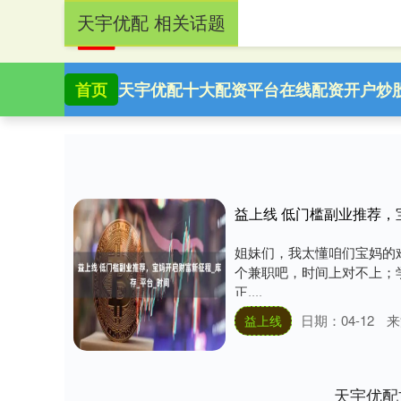
天宇优配 相关话题
首页
天宇优配
十大配资平台
在线配资开户
炒
益上线 低门槛副业推荐，
姐妹们，我太懂咱们宝妈的
个兼职吧，时间上对不上；
正....
日期：04-12
来
益上线
天宇优配