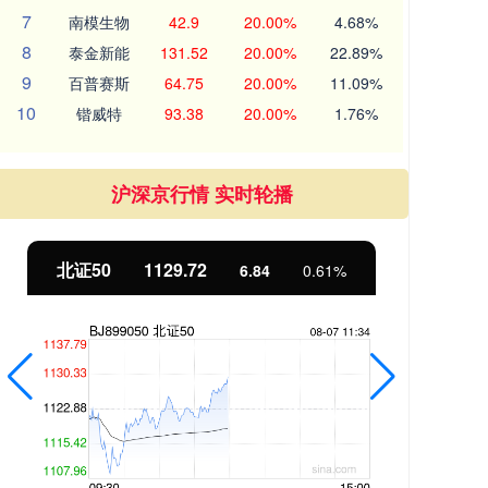
7
南模生物
42.9
20.00%
4.68%
8
泰金新能
131.52
20.00%
22.89%
9
百普赛斯
64.75
20.00%
11.09%
10
锴威特
93.38
20.00%
1.76%
沪深京行情 实时轮播
北证50
1129.72
创
6.84
0.61%