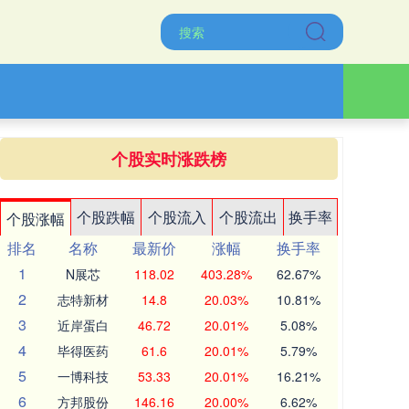
个股实时涨跌榜
个股跌幅
个股流入
个股流出
换手率
个股涨幅
排名
名称
最新价
涨幅
换手率
1
N展芯
118.02
403.28%
62.67%
2
志特新材
14.8
20.03%
10.81%
3
近岸蛋白
46.72
20.01%
5.08%
4
毕得医药
61.6
20.01%
5.79%
5
一博科技
53.33
20.01%
16.21%
6
方邦股份
146.16
20.00%
6.62%