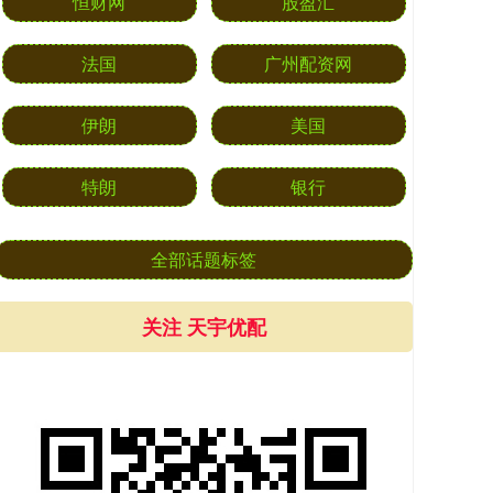
恒财网
股盈汇
法国
广州配资网
伊朗
美国
特朗
银行
全部话题标签
关注 天宇优配