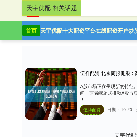
天宇优配 相关话题
首页
天宇优配
十大配资平台
在线配资开户
炒
伍祥配资 北京商报侃股：
A股市场正在呈现新的特征
间，两者螺旋式推动A股市
大....
日期：10-20
伍祥配资
天宇优配