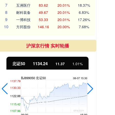
7
五洲医疗
83.62
20.01%
18.37%
8
耐科装备
49.67
20.01%
6.83%
9
一博科技
53.33
20.01%
17.26%
10
方邦股份
146.16
20.00%
7.68%
沪深京行情 实时轮播
北证50
1134.24
创
11.37
1.01%