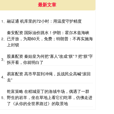
最新文章
融证通 机库里的72小时：用温度守护精度
1、
秦安配资 国际油价跳水！伊朗：霍尔木兹海峡
已开放，为期60天，免费；特朗普：不再实施海
2、
上封锁
股巢配资 秦始皇为何把“寡人”改成“朕”？把“朕”字
3、
拆开看，你就明白了
易富配资 高市早苗到冲绳，反战民众高喊“滚回
4、
去”
乾富策略 在稻城亚丁的洛绒牛场，偶遇了一群
野生的岩羊，坐在草地上看它们吃草，仿佛走进
5、
了《从你的全世界路过》的取景地